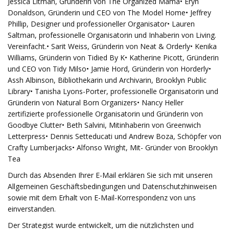
Jessica Litman, Gründerin von The Organized Mama• Eryn
Donaldson, Gründerin und CEO von The Model Home• Jeffrey
Phillip, Designer und professioneller Organisator• Lauren
Saltman, professionelle Organisatorin und Inhaberin von Living.
Vereinfacht.• Sarit Weiss, Gründerin von Neat & Orderly• Kenika
Williams, Gründerin von Tidied By K• Katherine Picott, Gründerin
und CEO von Tidy Milso• Jamie Hord, Gründerin von Horderly•
Assh Albinson, Bibliothekarin und Archivarin, Brooklyn Public
Library• Tanisha Lyons-Porter, professionelle Organisatorin und
Gründerin von Natural Born Organizers• Nancy Heller
zertifizierte professionelle Organisatorin und Gründerin von
Goodbye Clutter• Beth Salvini, Mitinhaberin von Greenwich
Letterpress• Dennis Setteducati und Andrew Boza, Schöpfer von
Crafty Lumberjacks• Alfonso Wright, Mit- Gründer von Brooklyn
Tea
Durch das Absenden Ihrer E-Mail erklären Sie sich mit unseren
Allgemeinen Geschäftsbedingungen und Datenschutzhinweisen
sowie mit dem Erhalt von E-Mail-Korrespondenz von uns
einverstanden.
Der Strategist wurde entwickelt, um die nützlichsten und