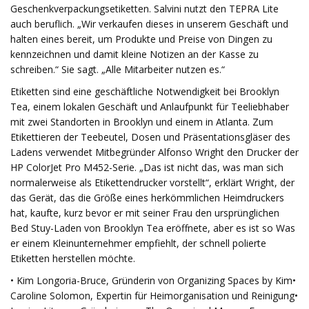
Geschenkverpackungsetiketten. Salvini nutzt den TEPRA Lite
auch beruflich. „Wir verkaufen dieses in unserem Geschäft und
halten eines bereit, um Produkte und Preise von Dingen zu
kennzeichnen und damit kleine Notizen an der Kasse zu
schreiben.“ Sie sagt. „Alle Mitarbeiter nutzen es.“
Etiketten sind eine geschäftliche Notwendigkeit bei Brooklyn
Tea, einem lokalen Geschäft und Anlaufpunkt für Teeliebhaber
mit zwei Standorten in Brooklyn und einem in Atlanta. Zum
Etikettieren der Teebeutel, Dosen und Präsentationsgläser des
Ladens verwendet Mitbegründer Alfonso Wright den Drucker der
HP ColorJet Pro M452-Serie. „Das ist nicht das, was man sich
normalerweise als Etikettendrucker vorstellt“, erklärt Wright, der
das Gerät, das die Größe eines herkömmlichen Heimdruckers
hat, kaufte, kurz bevor er mit seiner Frau den ursprünglichen
Bed Stuy-Laden von Brooklyn Tea eröffnete, aber es ist so Was
er einem Kleinunternehmer empfiehlt, der schnell polierte
Etiketten herstellen möchte.
• Kim Longoria-Bruce, Gründerin von Organizing Spaces by Kim•
Caroline Solomon, Expertin für Heimorganisation und Reinigung•