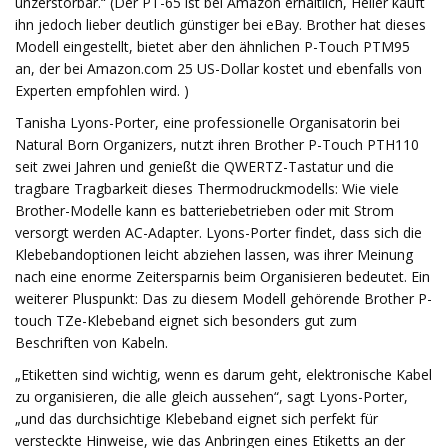
unzerstörbar.“ (Der PT-65 ist bei Amazon erhältlich, Heller kauft
ihn jedoch lieber deutlich günstiger bei eBay. Brother hat dieses
Modell eingestellt, bietet aber den ähnlichen P-Touch PTM95
an, der bei Amazon.com 25 US-Dollar kostet und ebenfalls von
Experten empfohlen wird. )
Tanisha Lyons-Porter, eine professionelle Organisatorin bei
Natural Born Organizers, nutzt ihren Brother P-Touch PTH110
seit zwei Jahren und genießt die QWERTZ-Tastatur und die
tragbare Tragbarkeit dieses Thermodruckmodells: Wie viele
Brother-Modelle kann es batteriebetrieben oder mit Strom
versorgt werden AC-Adapter. Lyons-Porter findet, dass sich die
Klebebandoptionen leicht abziehen lassen, was ihrer Meinung
nach eine enorme Zeitersparnis beim Organisieren bedeutet. Ein
weiterer Pluspunkt: Das zu diesem Modell gehörende Brother P-
touch TZe-Klebeband eignet sich besonders gut zum
Beschriften von Kabeln.
„Etiketten sind wichtig, wenn es darum geht, elektronische Kabel
zu organisieren, die alle gleich aussehen“, sagt Lyons-Porter,
„und das durchsichtige Klebeband eignet sich perfekt für
versteckte Hinweise, wie das Anbringen eines Etiketts an der