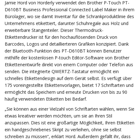
Jamie Hord von Horderly verwendet den Brother P-Touch PT-
D610BT Business Professional Connected Label Maker in ihrem
Bürolager, wo sie damit Inventar für die Schrankproduktlinie des
Unternehmens etikettiert, darunter Schuhregale aus Holz und
erweiterbare Stangenteiler. Dieser Thermodruck-
Etikettendrucker ist für den hochauflösenden Druck von
Barcodes, Logos und detaillierteren Grafiken konzipiert. Dank
der Bluetooth-Funktion des PT-D610BT können Benutzer
mithilfe der kostenlosen P-touch Editor-Software von Brother
Etikettenentwürfe direkt von einem Computer oder Telefon aus
senden. Die integrierte QWERTZ-Tastatur ermöglicht ein
schnelles Etikettendesign auf dem Gerät selbst. Es verfügt über
175 voreingestellte Etikettenvorlagen, bietet 17 Schriftarten und
ermöglicht das Speichern und erneute Drucken von bis zu 90
häufig verwendeten Etiketten bei Bedarf.
„Sie können aus einer Vielzahl von Schriftarten wählen, wenn Sie
etwas kreativer werden möchten, um sie an Ihren Stil
anzupassen. Dies ist eine großartige Möglichkeit, Ihren Etiketten
ein handgeschriebenes Skript zu verleihen, ohne sie selbst
schreiben zu müssen“, erklärt Hord. Außerdem gefällt ihr, dass