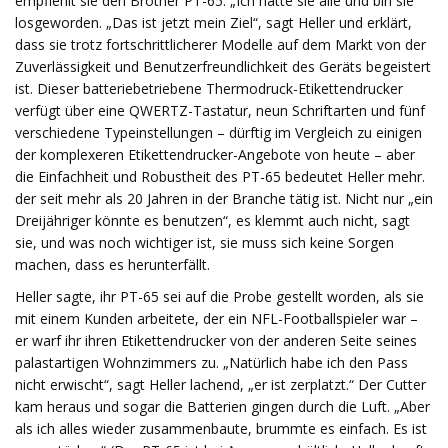
empfiehlt sie den Brother PT-65. „Ich hatte sie alle und bin sie
losgeworden. „Das ist jetzt mein Ziel“, sagt Heller und erklärt,
dass sie trotz fortschrittlicherer Modelle auf dem Markt von der
Zuverlässigkeit und Benutzerfreundlichkeit des Geräts begeistert
ist. Dieser batteriebetriebene Thermodruck-Etikettendrucker
verfügt über eine QWERTZ-Tastatur, neun Schriftarten und fünf
verschiedene Typeinstellungen – dürftig im Vergleich zu einigen
der komplexeren Etikettendrucker-Angebote von heute – aber
die Einfachheit und Robustheit des PT-65 bedeutet Heller mehr.
der seit mehr als 20 Jahren in der Branche tätig ist. Nicht nur „ein
Dreijähriger könnte es benutzen“, es klemmt auch nicht, sagt
sie, und was noch wichtiger ist, sie muss sich keine Sorgen
machen, dass es herunterfällt.
Heller sagte, ihr PT-65 sei auf die Probe gestellt worden, als sie
mit einem Kunden arbeitete, der ein NFL-Footballspieler war –
er warf ihr ihren Etikettendrucker von der anderen Seite seines
palastartigen Wohnzimmers zu. „Natürlich habe ich den Pass
nicht erwischt“, sagt Heller lachend, „er ist zerplatzt.“ Der Cutter
kam heraus und sogar die Batterien gingen durch die Luft. „Aber
als ich alles wieder zusammenbaute, brummte es einfach. Es ist