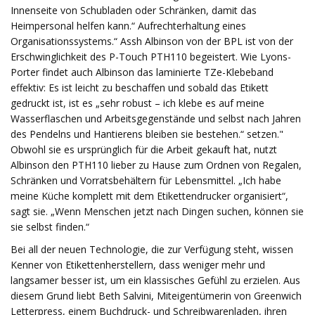
Innenseite von Schubladen oder Schränken, damit das
Heimpersonal helfen kann.“ Aufrechterhaltung eines
Organisationssystems.“ Assh Albinson von der BPL ist von der
Erschwinglichkeit des P-Touch PTH110 begeistert. Wie Lyons-
Porter findet auch Albinson das laminierte TZe-Klebeband
effektiv: Es ist leicht zu beschaffen und sobald das Etikett
gedruckt ist, ist es „sehr robust – ich klebe es auf meine
Wasserflaschen und Arbeitsgegenstände und selbst nach Jahren
des Pendelns und Hantierens bleiben sie bestehen.“ setzen."
Obwohl sie es ursprünglich für die Arbeit gekauft hat, nutzt
Albinson den PTH110 lieber zu Hause zum Ordnen von Regalen,
Schränken und Vorratsbehältern für Lebensmittel. „Ich habe
meine Küche komplett mit dem Etikettendrucker organisiert“,
sagt sie. „Wenn Menschen jetzt nach Dingen suchen, können sie
sie selbst finden.“
Bei all der neuen Technologie, die zur Verfügung steht, wissen
Kenner von Etikettenherstellern, dass weniger mehr und
langsamer besser ist, um ein klassisches Gefühl zu erzielen. Aus
diesem Grund liebt Beth Salvini, Miteigentümerin von Greenwich
Letterpress, einem Buchdruck- und Schreibwarenladen, ihren