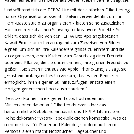
Papierliebhaberin das Beste aus beiden Welten vereint“, sagt sie.
Und während sich der TEPRA Lite mit der einfachen Etikettierung
für die Organisation auskennt – Salvini verwendet ihn, um ihr
Heim-Bastelstudio zu organisieren – bieten seine zusätzlichen
Funktionen zusätzlichen Schwung für kreativere Projekte. Sie
erklärt, dass sich die von der TEPRA Lite-App angebotenen
Kawaii-Emojis auch hervorragend zum Zuweisen von Bildern
eignen, um sich an ihre Kalenderereignisse zu erinnern und sie
zu organisieren, einen Kuchen zum Geburtstag einer Freundin
oder eine Pflanze, die sie daran erinnert, ihre grünen Freunde zu
gießen. „Sie sehen nicht aus wie Apple iPhone-Emojis“, sagt sie.
„Es ist ein umfangreiches Universum, das es den Benutzern
ermöglicht, ihren eigenen Stil hinzuzufügen, anstatt einen
einzigen generischen Look auszuspucken.“
Benutzer können ihre eigenen Fotos hochladen und
Miniversionen davon auf Etiketten drucken. Über das
herkömmliche Klebeband hinaus ist das TEPRA Lite mit einer
Reihe dekorativer Washi-Tape-Kollektionen kompatibel, was es
nicht nur ideal für Planer und Kalender, sondern auch zum
Personalisieren macht Notizbücher, Tagebücher und