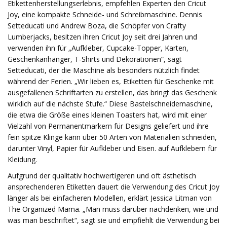
Etikettenherstellungserlebnis, empfehlen Experten den Cricut
Joy, eine kompakte Schneide- und Schreibmaschine. Dennis
Setteducati und Andrew Boza, die Schöpfer von Crafty
Lumberjacks, besitzen ihren Cricut Joy seit drei Jahren und
verwenden ihn für „Aufkleber, Cupcake-Topper, Karten,
Geschenkanhänger, T-Shirts und Dekorationen“, sagt
Setteducati, der die Maschine als besonders nützlich findet
während der Ferien. „Wir lieben es, Etiketten für Geschenke mit
ausgefallenen Schriftarten zu erstellen, das bringt das Geschenk
wirklich auf die nächste Stufe.“ Diese Bastelschneidemaschine,
die etwa die Größe eines kleinen Toasters hat, wird mit einer
Vielzahl von Permanentmarkern für Designs geliefert und ihre
fein spitze Klinge kann über 50 Arten von Materialien schneiden,
darunter Vinyl, Papier für Aufkleber und Eisen. auf Aufklebern für
Kleidung.
Aufgrund der qualitativ hochwertigeren und oft ästhetisch
ansprechenderen Etiketten dauert die Verwendung des Cricut Joy
länger als bei einfacheren Modellen, erklärt Jessica Litman von
The Organized Mama. „Man muss darüber nachdenken, wie und
was man beschriftet“, sagt sie und empfiehlt die Verwendung bei