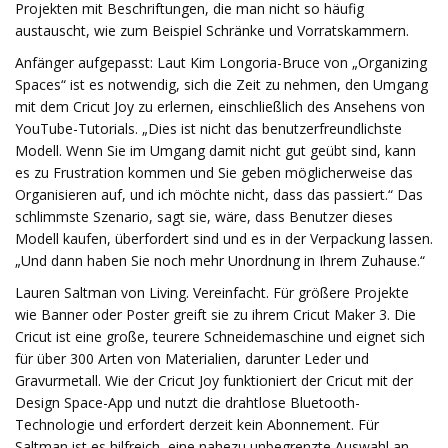
Projekten mit Beschriftungen, die man nicht so häufig
austauscht, wie zum Beispiel Schränke und Vorratskammern.
Anfänger aufgepasst: Laut Kim Longoria-Bruce von „Organizing
Spaces“ ist es notwendig, sich die Zeit zu nehmen, den Umgang
mit dem Cricut Joy zu erlernen, einschließlich des Ansehens von
YouTube-Tutorials. „Dies ist nicht das benutzerfreundlichste
Modell. Wenn Sie im Umgang damit nicht gut geübt sind, kann
es zu Frustration kommen und Sie geben möglicherweise das
Organisieren auf, und ich möchte nicht, dass das passiert.“ Das
schlimmste Szenario, sagt sie, wäre, dass Benutzer dieses
Modell kaufen, überfordert sind und es in der Verpackung lassen.
„Und dann haben Sie noch mehr Unordnung in Ihrem Zuhause.“
Lauren Saltman von Living. Vereinfacht. Für größere Projekte
wie Banner oder Poster greift sie zu ihrem Cricut Maker 3. Die
Cricut ist eine große, teurere Schneidemaschine und eignet sich
für über 300 Arten von Materialien, darunter Leder und
Gravurmetall. Wie der Cricut Joy funktioniert der Cricut mit der
Design Space-App und nutzt die drahtlose Bluetooth-
Technologie und erfordert derzeit kein Abonnement. Für
Saltman ist es hilfreich, eine nahezu unbegrenzte Auswahl an