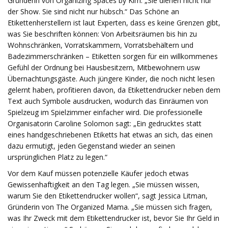
Gründerin von Organizing Spaces by Kim. „Sie dienen nicht nur
der Show. Sie sind nicht nur hübsch.“ Das Schöne an
Etikettenherstellern ist laut Experten, dass es keine Grenzen gibt,
was Sie beschriften können: Von Arbeitsräumen bis hin zu
Wohnschränken, Vorratskammern, Vorratsbehältern und
Badezimmerschränken – Etiketten sorgen für ein willkommenes
Gefühl der Ordnung bei Hausbesitzern, Mitbewohnern usw
Übernachtungsgäste. Auch jüngere Kinder, die noch nicht lesen
gelernt haben, profitieren davon, da Etikettendrucker neben dem
Text auch Symbole ausdrucken, wodurch das Einräumen von
Spielzeug im Spielzimmer einfacher wird. Die professionelle
Organisatorin Caroline Solomon sagt: „Ein gedrucktes statt
eines handgeschriebenen Etiketts hat etwas an sich, das einen
dazu ermutigt, jeden Gegenstand wieder an seinen
ursprünglichen Platz zu legen.“
Vor dem Kauf müssen potenzielle Käufer jedoch etwas
Gewissenhaftigkeit an den Tag legen. „Sie müssen wissen,
warum Sie den Etikettendrucker wollen“, sagt Jessica Litman,
Gründerin von The Organized Mama. „Sie müssen sich fragen,
was Ihr Zweck mit dem Etikettendrucker ist, bevor Sie Ihr Geld in