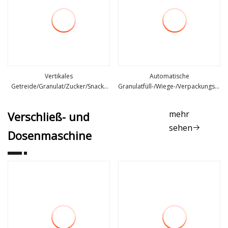
Vertikales
Automatische
Getreide/Granulat/Zucker/Snack-
Granulatfüll-/Wiege-/Verpackungs-/V
mehr sehen
mehr sehen
Lebensmittel/Erdnüsse/Süßigkeiten/Popcorn/Samen/Kaffeebohnen-
für 25 kg bis 50 kg schwere Säcke
Stick-Beutel, Sachet-Beutel, Füllung,
mehr
Verschließ- und
Verpackung, Verpackung,
sehen
Verpackungsmaschine
Dosenmaschine