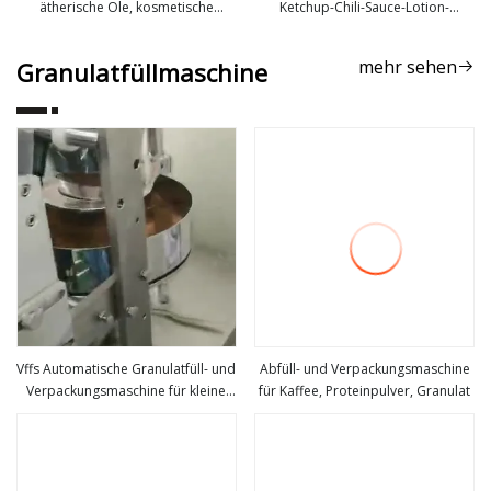
ätherische Öle, kosmetische
Ketchup-Chili-Sauce-Lotion-
mehr sehen
mehr sehen
Gesichtscremedose, Paste,
Shampoo-Gelee-Tomatenpaste-
Flüssigkeitsfüllmaschine 5
Mayonnaise-Geschirrspülmittel-
mehr sehen
Granulatfüllmaschine
Seifenbeutel-Beutel-Verpackungs-
Abfüllmaschine
Vffs Automatische Granulatfüll- und
Abfüll- und Verpackungsmaschine
Verpackungsmaschine für kleine
für Kaffee, Proteinpulver, Granulat
mehr sehen
mehr sehen
Beutel für
Kaffee/Zucker/Salz/Bohnen/Süßigkeiten/Samen/Gewürze/Nüsse/Snacks/Getre