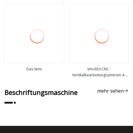
mehr sehen
mehr sehen
extrudiertem Tierfutter, Maschine
zur Herstellung von Trockenfutter
für Hunde, schwimmende
Fischfuttermaschine
Das Semi
Vmc650 CNC-
Vertikalbearbeitungszentrum 4-
mehr sehen
mehr sehen
Achsen-Metall-Vertikal-CNC-
Fräsmaschine
mehr sehen
Beschriftungsmaschine