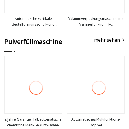
Automatische vertikale
Vakuumverpackungsmaschine mit
Beutelformungs-, Füll- und
Marinierfunktion Hvc
mehr sehen
mehr sehen
Versiegelungs-
Vakuumverpackungsmaschine für
mehr sehen
Pulverfüllmaschine
Pulver, Mehl, Hefe, Kaffeepulver,
Zusatzstoffe für biologische
Enzympräparate
2 Jahre Garantie Halbautomatische
Automatisches Multifunktions-
chemische Mehl-Gewürz-Kaffee-
Doppel