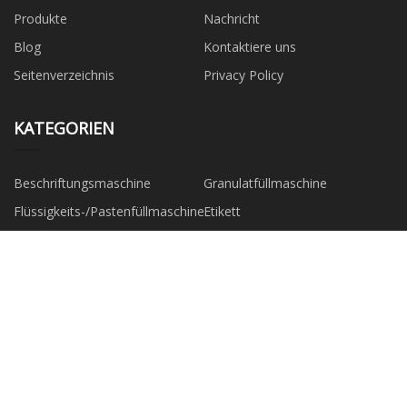
Produkte
Nachricht
Blog
Kontaktiere uns
Seitenverzeichnis
Privacy Policy
KATEGORIEN
Beschriftungsmaschine
Granulatfüllmaschine
Flüssigkeits-/Pastenfüllmaschine
Etikett
Rollfilm
Kontrollwaage
Bearbeitungsausrüstung
Rollfilme, Taschen und Etiketten
PARTNERFIRMA
Hangzhou Chaoli Sporting
China Inkjet Drucker
Waren Co., Ltd.
Druckkopffabrik