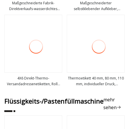
Maßgeschneiderte Fabrik-
Maßgeschneiderter
Direktverkaufs-wasserdichtes
selbstklebender Aufkleber,
mehr sehen
mehr sehen
selbstklebendes Thermoetikett 40
wasserfestes Etikett für
x 60 Endlosfalte 4 x 6
Industrieanlagen
kundenspezifische Größe Direkt-
Thermoetikettenrolle
4X6 Direkt-Thermo-
Thermoetikett 40 mm, 80 mm, 110
Versandadressenetiketten, Rolle
mm, individueller Druck,
mehr sehen
mehr sehen
500 Stück, selbstklebende Etiketten
selbstklebend
mehr
Flüssigkeits-/Pastenfüllmaschine
sehen