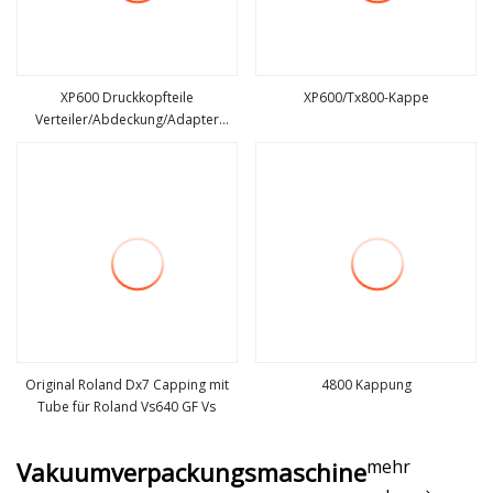
XP600 Druckkopfteile
XP600/Tx800-Kappe
Verteiler/Abdeckung/Adapter
mehr sehen
mehr sehen
Integrierte Abdeckung für
Tintenstrahldrucker Epson Dx11
Dx10 XP600 Verteiler XP600
Druckkopfabdeckung
Original Roland Dx7 Capping mit
4800 Kappung
Tube für Roland Vs640 GF Vs
mehr sehen
mehr sehen
mehr
Vakuumverpackungsmaschine