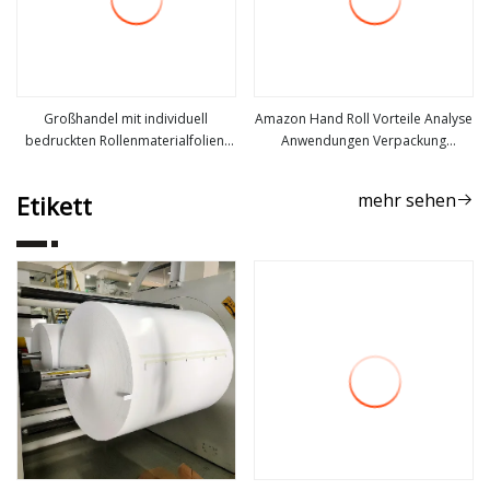
Großhandel mit individuell
Amazon Hand Roll Vorteile Analyse
bedruckten Rollenmaterialfolien,
Anwendungen Verpackung
mehr sehen
mehr sehen
laminierenden Kunststoffbeuteln,
Transparente LLDPE-Stretchfolie
Lebensmittelverpackungsrollenfolien,
mehr sehen
Etikett
Mylar-metallisierten aluminisierten
OPP/BOPP/PE/Haustierfolien