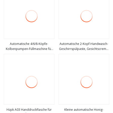
Automatische 4/6/8-Köpfe-
Automatische 2-Kopf-Handwasch-
Kolbenpumpen-Füllmaschine für
Geschirrspülpaste, Gesichtscreme,
mehr sehen
mehr sehen
Lebensmittel/Kosmetik/Getränke/
flüssiges Shampoo, Öl, kleine
Öl/Creme/Seife, flüssige Paste,
Flasche, Glasfüllung, Verschluss-
Produktverpackungsmaschinen,
Etikettiermaschine
Maschinenabfülllinie
Hzpk A03 Handdruckflasche für
Kleine automatische Honig-