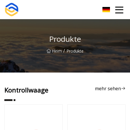
Nanchang Etikettiermaschinengruppe
Produkte
/
Heim
Produkte
mehr sehen
Kontrollwaage