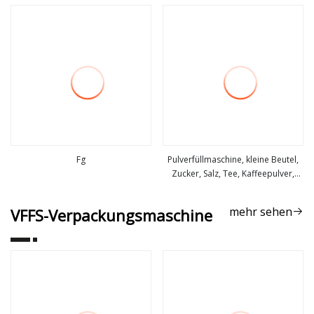
mehr sehen
mehr sehen
Milch-Protein-Baby-Talkum-Puder-
Schrauben-Dosier-Füller-
Schnecken-Füll-
Verpackungsmaschine (vor
Fg
Pulverfüllmaschine, kleine Beutel,
Zucker, Salz, Tee, Kaffeepulver,
mehr sehen
mehr sehen
Verpackungsmaschine
mehr sehen
VFFS-Verpackungsmaschine