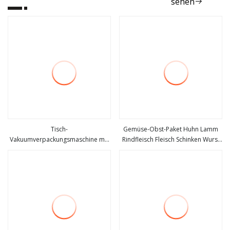
sehen
Tisch-
Gemüse-Obst-Paket Huhn Lamm
Vakuumverpackungsmaschine mit
Rindfleisch Fleisch Schinken Wurst
mehr sehen
mehr sehen
CE-Zertifizierung (DZ
Vakuumverpackungsmaschine