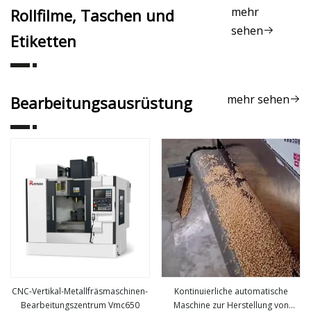
Fabrik, automatische vertikale
mehr
Rollfilme, Taschen und
Verpackungsmaschine für Snacks,
sehen
Tiernahrung, Getreide
Etiketten
mehr sehen
Bearbeitungsausrüstung
CNC-Vertikal-Metallfräsmaschinen-
Kontinuierliche automatische
Bearbeitungszentrum Vmc650
Maschine zur Herstellung von