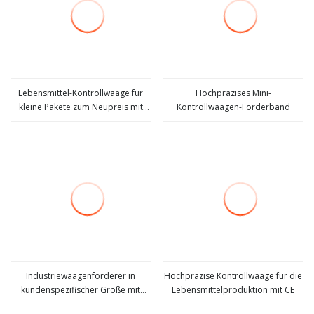
Lebensmittel-Kontrollwaage für
Hochpräzises Mini-
kleine Pakete zum Neupreis mit
Kontrollwaagen-Förderband
mehr sehen
mehr sehen
Auswerfer
Industriewaagenförderer in
Hochpräzise Kontrollwaage für die
kundenspezifischer Größe mit
Lebensmittelproduktion mit CE
mehr sehen
mehr sehen
Kontrollwaage mit