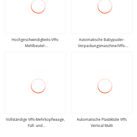
Hochgeschwindigkeits-Vffs-
Automatische Babypuder-
Mehlbeutel-
Verpackungsmaschine/Vffs-
mehr sehen
mehr sehen
Beutelverpackungsmaschine für
Vertikalbeutelmaschine
Zucker, Salet, Waschmittelpulver,
Gewürzmehl, Kekse, Nüsse,
Kartoffelchips, granulierte Milch-
Snacks-Verpackung
Vollständige Vffs-Mehrkopfwaage,
Automatische Plastiktüte Vffs
Füll- und
Vertical Multi
mehr sehen
mehr sehen
Siegelverpackungsmaschine,