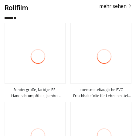
Ausschusssystem
mehr sehen
Rollfilm
Sondergröße, farbige PE-
Lebensmitteltaugliche PVC-
Handschrumpffolie, Jumbo-
Frischhaltefolie für Lebensmittel,
mehr sehen
mehr sehen
Rollenverpackung, Stretchfolie
hochelastisch, transparent,
durchsichtig, wasserfest,
Verpackungsmaterial aus
Kunststoff, Verpackungsfolie,
Stretchfolie, Jumbo-Rolle für
Lebensmittelverpackungen