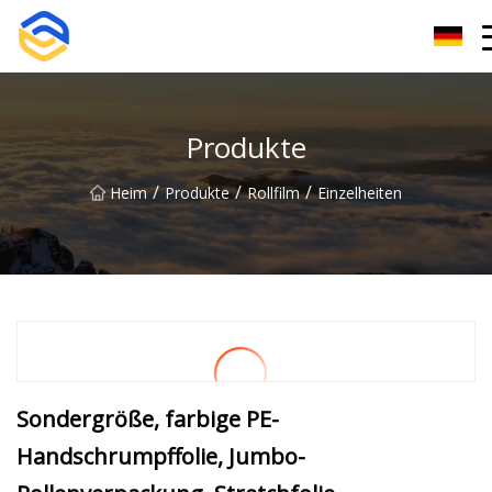
Nanchang Etikettiermaschinengruppe
Produkte
/
/
/
Heim
Produkte
Rollfilm
Einzelheiten
Sondergröße, farbige PE-
Handschrumpffolie, Jumbo-