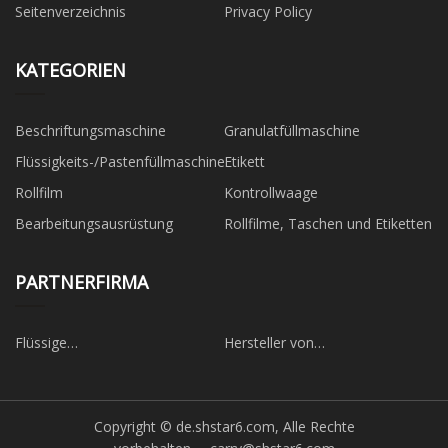
Seitenverzeichnis
Privacy Policy
KATEGORIEN
Beschriftungsmaschine
Granulatfüllmaschine
Flüssigkeits-/Pastenfüllmaschine
Etikett
Rollfilm
Kontrollwaage
Bearbeitungsausrüstung
Rollfilme, Taschen und Etiketten
PARTNERFIRMA
Flüssige
Hersteller von
Silikonkautschukschimmelhersteller
Abwasserfahrzeugen in China
Copyright © de.shstar6.com, Alle Rechte