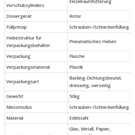
Einzelraumfütterung
Vorschubzylinders
Dosiergerät
Rotor
Füllprinzip
Schrauben-/Schneckenfüllung
Hebestruktur für
Pneumatisches Heben
Verpackungsbehälter
Verpackung
Flasche
Verpackungsmaterial
Plastik
Backing-Dichtungsbeutel,
Verpackungsart
dreiseitig, vierseitig
Gewicht
50kg
Messmodus
Schrauben-/Schneckenfüllung
Material
Edelstahl
Glas, Metall, Papier,